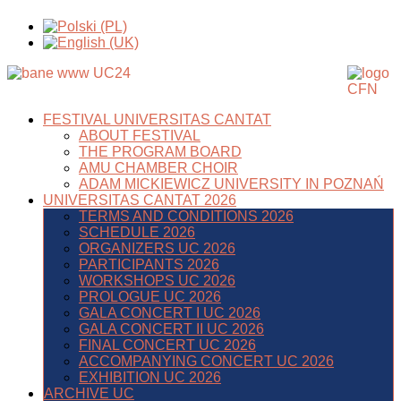
FESTIVAL UNIVERSITAS CANTAT
ABOUT FESTIVAL
THE PROGRAM BOARD
AMU CHAMBER CHOIR
ADAM MICKIEWICZ UNIVERSITY IN POZNAŃ
UNIVERSITAS CANTAT 2026
TERMS AND CONDITIONS 2026
SCHEDULE 2026
ORGANIZERS UC 2026
PARTICIPANTS 2026
WORKSHOPS UC 2026
PROLOGUE UC 2026
GALA CONCERT I UC 2026
GALA CONCERT II UC 2026
FINAL CONCERT UC 2026
ACCOMPANYING CONCERT UC 2026
EXHIBITION UC 2026
ARCHIVE UC