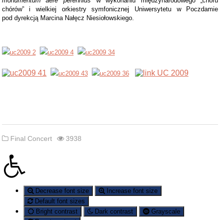
monumentum aere perennius
w wykonaniu międzynarodowego „chóru
chórów” i wielkiej orkiestry symfonicznej Uniwersytetu w Poczdamie
pod dyrekcją Marcina Nałęcz Niesiołowskiego.
Final Concert
3938
Decrease font size
Increase font size
Default font sizes
Bright contrast
Dark contrast
Grayscale