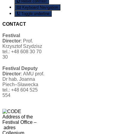
Reset contrast
Keyboard Navigation
Toggle underline
CONTACT
Festival
Director
: Prof.
Krzysztof Szydzisz
tel.: +48 608 30 70
30
Festival Deputy
Director
: AMU prof.
Dr hab. Joanna
Piech–Sławecka
tel.: +48 604 525
554
Address of the
Festival Office
–
adres
Collegium