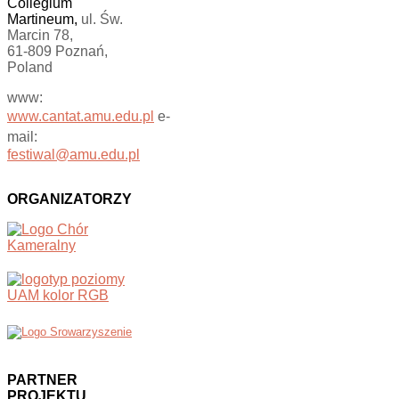
Collegium
Martineum,
ul. Św.
Marcin 78,
61-809 Poznań,
Poland
www:
www.cantat.amu.edu.pl
e-
mail:
festiwal@amu.edu.pl
ORGANIZATORZY
PARTNER
PROJEKTU