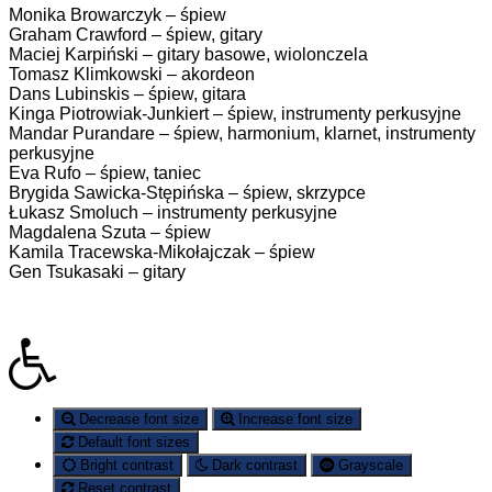
Monika Browarczyk – śpiew
Graham Crawford – śpiew, gitary
Maciej Karpiński – gitary basowe, wiolonczela
Tomasz Klimkowski – akordeon
Dans Lubinskis – śpiew, gitara
Kinga Piotrowiak-Junkiert – śpiew, instrumenty perkusyjne
Mandar Purandare – śpiew, harmonium, klarnet, instrumenty
perkusyjne
Eva Rufo – śpiew, taniec
Brygida Sawicka-Stępińska – śpiew, skrzypce
Łukasz Smoluch – instrumenty perkusyjne
Magdalena Szuta – śpiew
Kamila Tracewska-Mikołajczak – śpiew
Gen Tsukasaki – gitary
Decrease font size
Increase font size
Default font sizes
Bright contrast
Dark contrast
Grayscale
Reset contrast