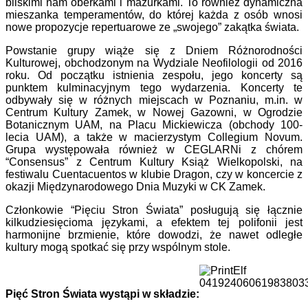
bliskimi nam oberkami i mazurkami. To również dynamiczna
mieszanka temperamentów, do której każda z osób wnosi
nowe propozycje repertuarowe ze „swojego” zakątka świata.
Powstanie grupy wiąże się z Dniem Różnorodności
Kulturowej, obchodzonym na Wydziale Neofilologii od 2016
roku. Od początku istnienia zespołu, jego koncerty są
punktem kulminacyjnym tego wydarzenia. Koncerty te
odbywały się w różnych miejscach w Poznaniu, m.in. w
Centrum Kultury Zamek, w Nowej Gazowni, w Ogrodzie
Botanicznym UAM, na Placu Mickiewicza (obchody 100-
lecia UAM), a także w macierzystym Collegium Novum.
Grupa występowała również w CEGLARNi z chórem
“Consensus” z Centrum Kultury Książ Wielkopolski, na
festiwalu Cuentacuentos w klubie Dragon, czy w koncercie z
okazji Międzynarodowego Dnia Muzyki w CK Zamek.
Członkowie “Pięciu Stron Świata” posługują się łącznie
kilkudziesięcioma językami, a efektem tej polifonii jest
harmonijne brzmienie, które dowodzi, że nawet odległe
kultury mogą spotkać się przy wspólnym stole.
Pięć Stron Świata wystąpi w składzie: