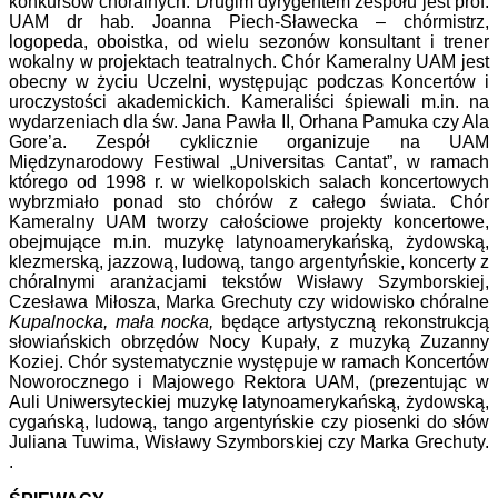
konkursów chóralnych. Drugim dyrygentem zespołu jest prof.
UAM dr hab. Joanna Piech-Sławecka – chórmistrz,
logopeda, oboistka, od wielu sezonów konsultant i trener
wokalny w projektach teatralnych. Chór Kameralny UAM jest
obecny w życiu Uczelni, występując podczas Koncertów i
uroczystości akademickich. Kameraliści śpiewali m.in. na
wydarzeniach dla św. Jana Pawła II, Orhana Pamuka czy Ala
Gore’a. Zespół cyklicznie organizuje na UAM
Międzynarodowy Festiwal „Universitas Cantat”, w ramach
którego od 1998 r. w wielkopolskich salach koncertowych
wybrzmiało ponad sto chórów z całego świata. Chór
Kameralny UAM tworzy całościowe projekty koncertowe,
obejmujące m.in. muzykę latynoamerykańską, żydowską,
klezmerską, jazzową, ludową, tango argentyńskie, koncerty z
chóralnymi aranżacjami tekstów Wisławy Szymborskiej,
Czesława Miłosza, Marka Grechuty czy widowisko chóralne
Kupalnocka, mała nocka,
będące artystyczną rekonstrukcją
słowiańskich obrzędów Nocy Kupały, z muzyką Zuzanny
Koziej. Chór systematycznie występuje w ramach Koncertów
Noworocznego i Majowego Rektora UAM, (prezentując w
Auli Uniwersyteckiej muzykę latynoamerykańską, żydowską,
cygańską, ludową, tango argentyńskie czy piosenki do słów
Juliana Tuwima, Wisławy Szymborskiej czy Marka Grechuty.
.