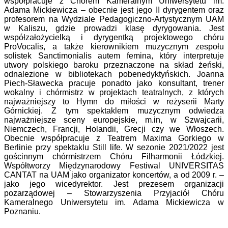
współpracuje z Chórem Kameralnym Uniwersytetu im.
Adama Mickiewicza – obecnie jest jego II dyrygentem oraz
profesorem na Wydziale Pedagogiczno-Artystycznym UAM
w Kaliszu, gdzie prowadzi klasę dyrygowania. Jest
współzałożycielką i dyrygentką projektowego chóru
ProVocalis, a także kierownikiem muzycznym zespołu
solistek Sanctimonialis autem femina, który interpretuje
utwory polskiego baroku przeznaczone na skład żeński,
odnalezione w bibliotekach pobenedyktyńskich. Joanna
Piech-Sławecka pracuje ponadto jako konsultant, trener
wokalny i chórmistrz w projektach teatralnych, z których
najważniejszy to Hymn do miłości w reżyserii Marty
Górnickiej. Z tym spektaklem muzycznym odwiedza
najważniejsze sceny europejskie, m.in, w Szwajcarii,
Niemczech, Francji, Holandii, Grecji czy we Włoszech.
Obecnie współpracuje z Teatrem Maxima Gorkiego w
Berlinie przy spektaklu Still life. W sezonie 2021/2022 jest
gościnnym chórmistrzem Chóru Filharmonii Łódzkiej.
Współtworzy Międzynarodowy Festiwal UNIVERSITAS
CANTAT na UAM jako organizator koncertów, a od 2009 r. –
jako jego wicedyrektor. Jest prezesem organizacji
pozarządowej – Stowarzyszenia Przyjaciół Chóru
Kameralnego Uniwersytetu im. Adama Mickiewicza w
Poznaniu.