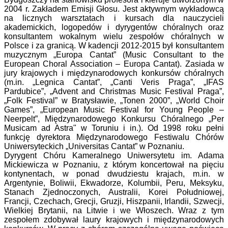
2004 r. Zakładem Emisji Głosu. Jest aktywnym wykładowcą
na licznych warsztatach i kursach dla nauczycieli
akademickich, logopedów i dyrygentów chóralnych oraz
konsultantem wokalnym wielu zespołów chóralnych w
Polsce i za granicą. W kadencji 2012-2015 był konsultantem
muzycznym „Europa Cantat” (Music Consultant to the
European Choral Association – Europa Cantat). Zasiada w
jury krajowych i międzynarodowych konkursów chóralnych
(m.in. „Legnica Cantat”, „Canti Veris Praga”, „IFAS
Pardubice”, „Advent and Christmas Music Festival Praga”,
„Folk Festival” w Bratysławie, „Tonen 2000”, „World Choir
Games”, „European Music Festival for Young People –
Neerpelt”, Międzynarodowego Konkursu Chóralnego „Per
Musicam ad Astra" w Toruniu i in.). Od 1998 roku pełni
funkcję dyrektora Międzynarodowego Festiwalu Chórów
Uniwersyteckich „Universitas Cantat” w Poznaniu.
Dyrygent Chóru Kameralnego Uniwersytetu im. Adama
Mickiewicza w Poznaniu, z którym koncertował na pięciu
kontynentach, w ponad dwudziestu krajach, m.in. w
Argentynie, Boliwii, Ekwadorze, Kolumbii, Peru, Meksyku,
Stanach Zjednoczonych, Australii, Korei Południowej,
Francji, Czechach, Grecji, Gruzji, Hiszpanii, Irlandii, Szwecji,
Wielkiej Brytanii, na Litwie i we Włoszech. Wraz z tym
zespołem zdobywał laury krajowych i międzynarodowych