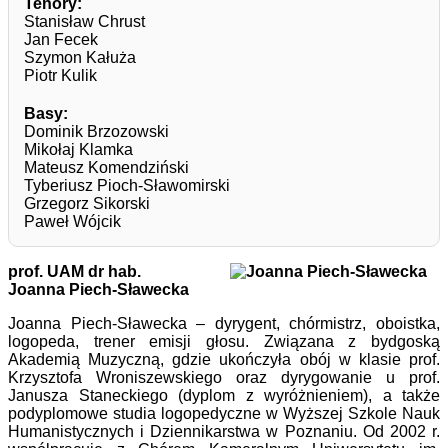
Tenory:
Stanisław Chrust
Jan Fecek
Szymon Kałuża
Piotr Kulik
Basy:
Dominik Brzozowski
Mikołaj Klamka
Mateusz Komendziński
Tyberiusz Pioch-Sławomirski
Grzegorz Sikorski
Paweł Wójcik
prof. UAM dr hab.
Joanna Piech-Sławecka
Joanna Piech-Sławecka – dyrygent, chórmistrz, oboistka,
logopeda, trener emisji głosu. Związana z bydgoską
Akademią Muzyczną, gdzie ukończyła obój w klasie prof.
Krzysztofa Wroniszewskiego oraz dyrygowanie u prof.
Janusza Staneckiego (dyplom z wyróżnieniem), a także
podyplomowe studia logopedyczne w Wyższej Szkole Nauk
Humanistycznych i Dziennikarstwa w Poznaniu. Od 2002 r.