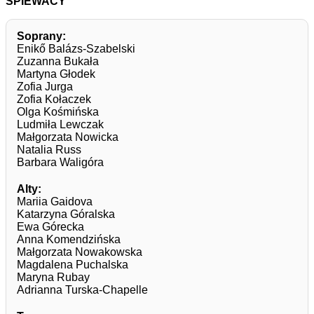
ŚPIEWACY
Soprany:
Enikő Balázs-Szabelski
Zuzanna Bukała
Martyna Głodek
Zofia Jurga
Zofia Kołaczek
Olga Kośmińska
Ludmiła Lewczak
Małgorzata Nowicka
Natalia Russ
Barbara Waligóra
Alty:
Mariia Gaidova
Katarzyna Góralska
Ewa Górecka
Anna Komendzińska
Małgorzata Nowakowska
Magdalena Puchalska
Maryna Rubay
Adrianna Turska-Chapelle