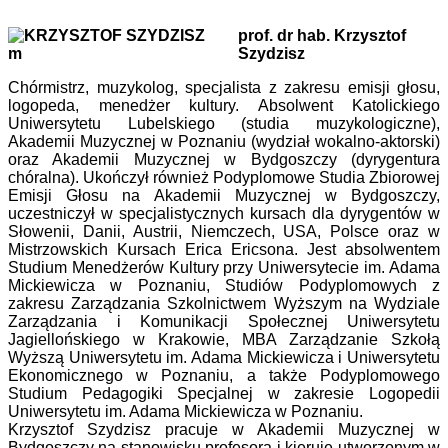
prof. dr hab. Krzysztof
Szydzisz
Chórmistrz, muzykolog, specjalista z zakresu emisji głosu,
logopeda, menedżer kultury. Absolwent Katolickiego
Uniwersytetu Lubelskiego (studia muzykologiczne),
Akademii Muzycznej w Poznaniu (wydział wokalno-aktorski)
oraz Akademii Muzycznej w Bydgoszczy (dyrygentura
chóralna). Ukończył również Podyplomowe Studia Zbiorowej
Emisji Głosu na Akademii Muzycznej w Bydgoszczy,
uczestniczył w specjalistycznych kursach dla dyrygentów w
Słowenii, Danii, Austrii, Niemczech, USA, Polsce oraz w
Mistrzowskich Kursach Erica Ericsona. Jest absolwentem
Studium Menedżerów Kultury przy Uniwersytecie im. Adama
Mickiewicza w Poznaniu, Studiów Podyplomowych z
zakresu Zarządzania Szkolnictwem Wyższym na Wydziale
Zarządzania i Komunikacji Społecznej Uniwersytetu
Jagiellońskiego w Krakowie, MBA Zarządzanie Szkołą
Wyższą Uniwersytetu im. Adama Mickiewicza i Uniwersytetu
Ekonomicznego w Poznaniu, a także Podyplomowego
Studium Pedagogiki Specjalnej w zakresie Logopedii
Uniwersytetu im. Adama Mickiewicza w Poznaniu.
Krzysztof Szydzisz pracuje w Akademii Muzycznej w
Bydgoszczy na stanowisku profesora i kieruje utworzonym w