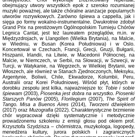
obejmujący utwory wszystkich epok z szeroko rozumianej
muzyki poważnej, ale także chóralne aranżacje popularnych
utworów rozrywkowych. Zarówno śpiewa a cappella, jak i
sięga po formy wokalno-instrumentalne. Dwukrotnie zdobył
Grand Prix na prestiżowym Ogólnopolskim Turnieju Chórów
Legnica Cantat, jest też laureatem przeglądów, m.in. w
Międzyzdrojach, w Llangollen (Wielka Brytania), na Malcie,
w Wiedniu, w Busan (Korea Południowa) i w Oslo.
Koncertował w Czechach, Francji, Grecji, Gruzji, Bułgarii,
Hiszpanii, Irlandii, na Litwie, w Macedonii Północnej, na
Malcie, w Niemczech, w Serbii, na Słowacji, w Szwecji, w
Turcji, w Watykanie, na Węgrzech, w Wielkiej Brytanii, we
Włoszech, ale również w Stanach Zjednoczonych, Meksyku,
Argentynie, Boliwii, Chile, Ekwadorze, Kolumbii, Peru,
Australii oraz Korei Południowej. Wśród płyt, których w
dorobku zespołu jest kilka, najważniejsze to:
Tobie i sobie
śpiewam
(2003),
Piosenka jest dobra na wszystko. Piosenki
Starszych Panów
(2005),
Florilegium
(2007),
The Spirit of
Tango. Misa a Buenos Aires
(2014),
Tworzeni dźwiękiem
(2017) oraz
Muzografia
(2022). Charakterystyczne brzmienie
chór wypracował dzięki systematycznie i metodycznie
prowadzonemu szkoleniu z emisji głosu pod okiem prof.
Krzysztofa Szydzisza – chórmistrza, muzykologa, logopedy,
menedżera kultury, jurora polskich i zagranicznych