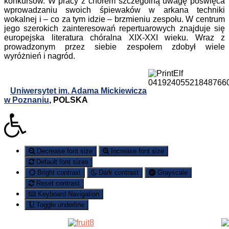
konkursów. W pracy z chórem szczególną uwagę poświęca
wprowadzaniu swoich śpiewaków w arkana techniki
wokalnej i – co za tym idzie – brzmieniu zespołu. W centrum
jego szerokich zainteresowań repertuarowych znajduje się
europejska literatura chóralna XIX-XXI wieku. Wraz z
prowadzonym przez siebie zespołem zdobył wiele
wyróżnień i nagród.
Uniwersytet im. Adama Mickiewicza
w Poznaniu
, POLSKA
Decrease font size
Increase font size
Default font sizes
Bright contrast
Dark contrast
Grayscale
Reset contrast
Keyboard Navigation
Toggle underline