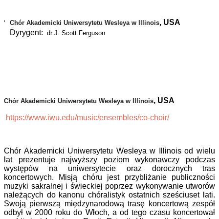
, USA
Chór Akademicki Uniwersytetu Wesleya w Illinois
Dyrygent:
dr J. Scott Ferguson
, USA
Chór Akademicki Uniwersytetu Wesleya w Illinois
https://www.iwu.edu/music/ensembles/co-choir/
Chór Akademicki Uniwersytetu Wesleya w Illinois od wielu
lat prezentuje najwyższy poziom wykonawczy podczas
występów na uniwersytecie oraz dorocznych tras
koncertowych. Misją chóru jest przybliżanie publiczności
muzyki sakralnej i świeckiej poprzez wykonywanie utworów
należących do kanonu chóralistyk ostatnich sześciuset lati.
Swoją pierwszą międzynarodową trasę koncertową zespół
odbył w 2000 roku do Włoch, a od tego czasu koncertował