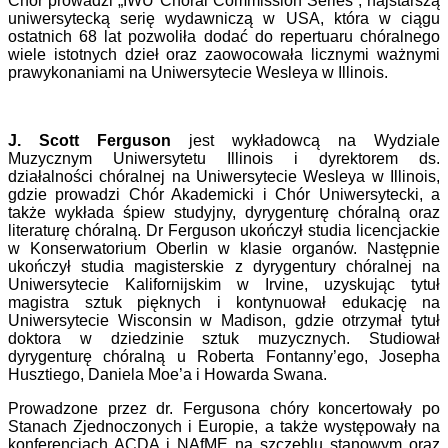
Chór prowadzi „IWU Choral Commission Series”, najstarszą
uniwersytecką serię wydawniczą w USA, która w ciągu
ostatnich 68 lat pozwoliła dodać do repertuaru chóralnego
wiele istotnych dzieł oraz zaowocowała licznymi ważnymi
prawykonaniami na Uniwersytecie Wesleya w Illinois.
J. Scott Ferguson
jest wykładowcą na Wydziale
Muzycznym Uniwersytetu Illinois i dyrektorem ds.
działalności chóralnej na Uniwersytecie Wesleya w Illinois,
gdzie prowadzi Chór Akademicki i Chór Uniwersytecki, a
także wykłada śpiew studyjny, dyrygenturę chóralną oraz
literaturę chóralną. Dr Ferguson ukończył studia licencjackie
w Konserwatorium Oberlin w klasie organów. Następnie
ukończył studia magisterskie z dyrygentury chóralnej na
Uniwersytecie Kalifornijskim w Irvine, uzyskując tytuł
magistra sztuk pięknych i kontynuował edukację na
Uniwersytecie Wisconsin w Madison, gdzie otrzymał tytuł
doktora w dziedzinie sztuk muzycznych. Studiował
dyrygenturę chóralną u Roberta Fontanny’ego, Josepha
Husztiego, Daniela Moe’a i Howarda Swana.
Prowadzone przez dr. Fergusona chóry koncertowały po
Stanach Zjednoczonych i Europie, a także występowały na
konferencjach ACDA i NAfME na szczeblu stanowym oraz