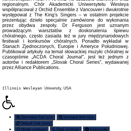
regionalnym. Chór Akademicki Uniwersytetu Wesleya
współpracował z Orchid Ensemble z Vancouver i dwukrotnie
występował z The King's Singers – w ostatnim projekcie
prezentując dzieło specjalnie zamówione do wykonania
przez obydwa zespoły. Dr Ferguson jest uznanym
prowadzącym warsztatów z doskonalenia śpiewu
chóralnego, często zasiada też w jury międzynarodowych
festiwali i konkursów chóralnych. Ponadto wykładał w
Stanach Zjednoczonych, Europie i Ameryce Południowej.
Publikował artykuły na temat słowackiej muzyki chóralnej w
czasopiśmie „ACDA Choral Journal”, jest też jednym z
autorów i redaktorem „Slovak Choral Series”, wydawanej
przez Alliance Publications.
Illinois Wesleyan 
University, USA
Decrease font size
Increase font size
Default font sizes
Bright contrast
Dark contrast
Grayscale