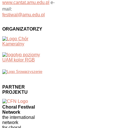
www.cantat.amu.edu.pl
e-
mail:
festiwal@amu.edu.pl
ORGANIZATORZY
PARTNER
PROJEKTU
Choral Festival
Network
the international
network
for choral