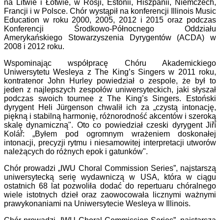
na Litwie i Łotwie, w Rosji, Estonii, Hiszpanii, Niemczech,
Francji i w Polsce. Chór wystąpił na konferencji Illinois Music
Education w roku 2000, 2005, 2012 i 2015 oraz podczas
Konferencji Środkowo-Północnego Oddziału
Amerykańskiego Stowarzyszenia Dyrygentów (ACDA) w
2008 i 2012 roku.
Wspominając współpracę Chóru Akademickiego
Uniwersytetu Wesleya z The King’s Singers w 2011 roku,
kontratenor John Hurley powiedział o zespole, że był to
jeden z najlepszych zespołów uniwersyteckich, jaki słyszał
podczas swoich tournee z The King’s Singers. Estoński
dyrygent Heli Jürgenson chwalił ich za „czystą intonację,
piękną i stabilną harmonię, różnorodność akcentów i szeroką
skalę dynamiczną". Oto co powiedział czeski dyrygent Jiří
Kolář: „Byłem pod ogromnym wrażeniem doskonałej
intonacji, precyzji rytmu i niesamowitej interpretacji utworów
należących do różnych epok i gatunków".
Chór prowadzi „IWU Choral Commission Series”, najstarszą
uniwersytecką serię wydawniczą w USA, która w ciągu
ostatnich 68 lat pozwoliła dodać do repertuaru chóralnego
wiele istotnych dzieł oraz zaowocowała licznymi ważnymi
prawykonaniami na Uniwersytecie Wesleya w Illinois.