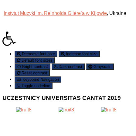
I
nstytut Muzyki im. Reinholda Gliѐre’a w Kijowie
, Ukraina
Decrease font size
Increase font size
Default font sizes
Bright contrast
Dark contrast
Grayscale
Reset contrast
Keyboard Navigation
Toggle underline
UCZESTNICY
UNIVERSITAS CANTAT 2019