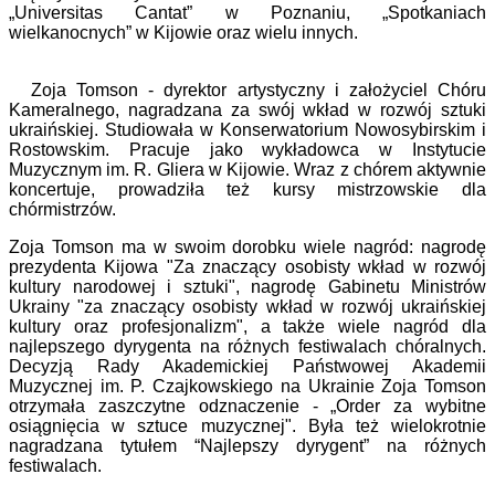
„Universitas Cantat” w Poznaniu, „Spotkaniach
wielkanocnych” w Kijowie oraz wielu innych.
Zoja Tomson - dyrektor artystyczny i założyciel Chóru
Kameralnego, nagradzana za swój wkład w rozwój sztuki
ukraińskiej. Studiowała w Konserwatorium Nowosybirskim i
Rostowskim. Pracuje jako wykładowca w Instytucie
Muzycznym im. R. Gliera w Kijowie. Wraz z chórem aktywnie
koncertuje, prowadziła też kursy mistrzowskie dla
chórmistrzów.
Zoja Tomson ma w swoim dorobku wiele nagród: nagrodę
prezydenta Kijowa "Za znaczący osobisty wkład w rozwój
kultury narodowej i sztuki", nagrodę Gabinetu Ministrów
Ukrainy "za znaczący osobisty wkład w rozwój ukraińskiej
kultury oraz profesjonalizm", a także wiele nagród dla
najlepszego dyrygenta na różnych festiwalach chóralnych.
Decyzją Rady Akademickiej Państwowej Akademii
Muzycznej im. P. Czajkowskiego na Ukrainie Zoja Tomson
otrzymała zaszczytne odznaczenie - „Order za wybitne
osiągnięcia w sztuce muzycznej". Była też wielokrotnie
nagradzana tytułem “Najlepszy dyrygent” na różnych
festiwalach.