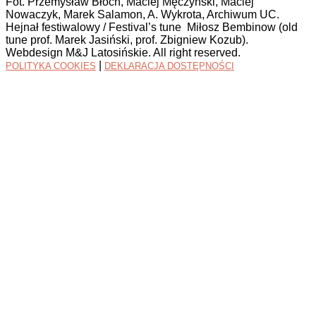
Fot. Przemysław Błoch, Maciej Męczyński, Maciej
Nowaczyk, Marek Salamon, A. Wykrota, Archiwum UC.
Hejnał festiwalowy / Festival’s tune Miłosz Bembinow (old
tune prof. Marek Jasiński, prof. Zbigniew Kozub).
Webdesign M&J Latosińskie. All right reserved.
|
POLITYKA COOKIES
DEKLARACJA DOSTĘPNOŚCI