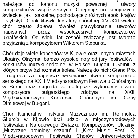
należące do kanonu muzyki poważnej i utwory
kompozytorów współczesnych. Obejmuje on kompozycje
świeckie, jak i sakralne, pochodzące z różnych epok, krajów
i stylistyk. Obok klasyki literatury chóralnej XVI-XXI wieku,
chór często śpiewa również prawykonania utworów
napisanych przez współczesnych kompozytorów
ukraińskich. Od wielu lat zespół związany jest twórczą
przyjaźnią z kompozytorem Wiktorem Stepurką.
Chór daje wiele koncertów w Kijowie oraz innych miastach
Ukrainy. Otrzymał bardzo wysokie noty od jury festiwalów i
konkursów muzyki chóralnej w Polsce, Bułgarii i Serbii, z
których przywiózł rozmaite trofea. Należą do nich: Grand Prix
i nagroda za najlepsze wykonanie utworu kompozytora
serbskiego na XXIII Międzynarodowym Festiwalu Chóralnym
w Serbii oraz nagroda za najlepsze wykonanie utworu
kompozytora bułgarskiego zdobyta na XXIII
Międzynarodowym Konkursie Chóralnym im. Geny
Dimitrowej w Bułgarii.
Chór Kameralny Instytutu Muzycznego im. Reinholda
Glière'a w Kijowie brał udział w międzynarodowych
festiwalach Narodowego Związku Kompozytorów Ukrainy:
„Muzyczne premiery sezonu” i „Kiev Music Fest”, XI
Międzynarodowym Festiwalu Chórów Uniwersyteckich