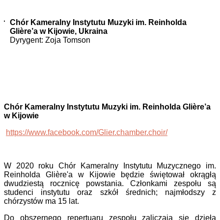
Chór Kameralny Instytutu Muzyki im. Reinholda
Gliѐre’a w Kijowie, Ukraina
Dyrygent: Zoja Tomson
Chór Kameralny Instytutu Muzyki im. Reinholda Gliѐre’a
w Kijowie
https://www.facebook.com/Glier.chamber.choir/
W 2020 roku Chór Kameralny Instytutu Muzycznego im.
Reinholda Glière'a w Kijowie będzie świętował okrągłą
dwudziestą rocznicę powstania. Członkami zespołu są
studenci instytutu oraz szkół średnich; najmłodszy z
chórzystów ma 15 lat.
Do obszernego repertuaru zespołu zaliczają się dzieła