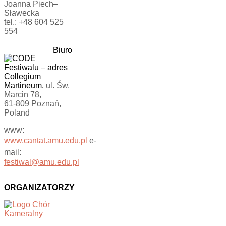
Joanna Piech–
Sławecka
tel.: +48 604 525
554
Biuro
Festiwalu
–
adres
Collegium
Martineum,
ul. Św.
Marcin 78,
61-809 Poznań,
Poland
www:
www.cantat.amu.edu.pl
e-
mail:
festiwal@amu.edu.pl
ORGANIZATORZY