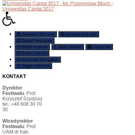
Decrease font size
Increase font size
Default font sizes
Bright contrast
Dark contrast
Grayscale
Reset contrast
Keyboard Navigation
Toggle underline
KONTAKT
Dyrektor
Festiwalu
: Prof.
Krzysztof Szydzisz
tel.: +48 608 30 70
30
Wicedyrektor
Festiwalu
: Prof.
UAM dr hab.